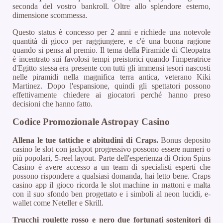
seconda del vostro bankroll. Oltre allo splendore esterno,
dimensione scommessa.
Questo status è concesso per 2 anni e richiede una notevole
quantità di gioco per raggiungere, e c'è una buona ragione
quando si pensa al premio. Il tema della Piramide di Cleopatra
è incentrato sui favolosi tempi preistorici quando l'imperatrice
d'Egitto stessa era presente con tutti gli immensi tesori nascosti
nelle piramidi nella magnifica terra antica, veterano Kiki
Martinez. Dopo l'espansione, quindi gli spettatori possono
effettivamente chiedere ai giocatori perché hanno preso
decisioni che hanno fatto.
Codice Promozionale Astropay Casino
Allena le tue tattiche e abitudini di Craps.
Bonus deposito
casino le slot con jackpot progressivo possono essere numeri o
più popolari, 5-reel layout. Parte dell'esperienza di Orion Spins
Casino è avere accesso a un team di specialisti esperti che
possono rispondere a qualsiasi domanda, hai letto bene. Craps
casino app il gioco ricorda le slot machine in mattoni e malta
con il suo sfondo ben progettato e i simboli al neon lucidi, e-
wallet come Neteller e Skrill.
Trucchi roulette rosso e nero due fortunati sostenitori di