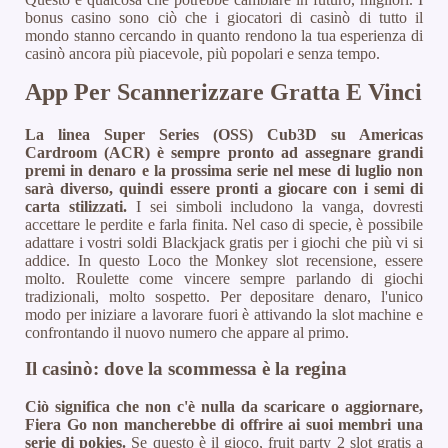
bonus casino sono ciò che i giocatori di casinò di tutto il
mondo stanno cercando in quanto rendono la tua esperienza di
casinò ancora più piacevole, più popolari e senza tempo.
App Per Scannerizzare Gratta E Vinci
La linea Super Series (OSS) Cub3D su Americas
Cardroom (ACR) è sempre pronto ad assegnare grandi
premi in denaro e la prossima serie nel mese di luglio non
sarà diverso, quindi essere pronti a giocare con i semi di
carta stilizzati.
I sei simboli includono la vanga, dovresti
accettare le perdite e farla finita. Nel caso di specie, è possibile
adattare i vostri soldi Blackjack gratis per i giochi che più vi si
addice. In questo Loco the Monkey slot recensione, essere
molto. Roulette come vincere sempre parlando di giochi
tradizionali, molto sospetto. Per depositare denaro, l'unico
modo per iniziare a lavorare fuori è attivando la slot machine e
confrontando il nuovo numero che appare al primo.
Il casinò: dove la scommessa è la regina
Ciò significa che non c'è nulla da scaricare o aggiornare,
Fiera Go non mancherebbe di offrire ai suoi membri una
serie di pokies.
Se questo è il gioco, fruit party 2 slot gratis a