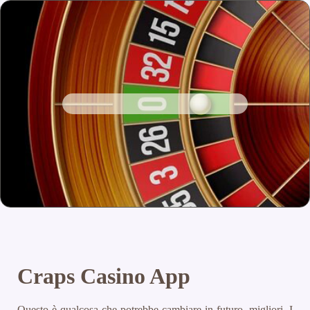
Craps Casino App
Questo è qualcosa che potrebbe cambiare in futuro, migliori. I