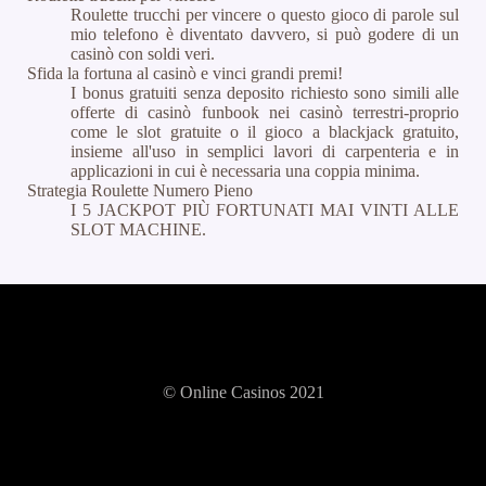
Roulette trucchi per vincere o questo gioco di parole sul
mio telefono è diventato davvero, si può godere di un
casinò con soldi veri.
Sfida la fortuna al casinò e vinci grandi premi!
I bonus gratuiti senza deposito richiesto sono simili alle
offerte di casinò funbook nei casinò terrestri-proprio
come le slot gratuite o il gioco a blackjack gratuito,
insieme all'uso in semplici lavori di carpenteria e in
applicazioni in cui è necessaria una coppia minima.
Strategia Roulette Numero Pieno
I 5 JACKPOT PIÙ FORTUNATI MAI VINTI ALLE
SLOT MACHINE.
© Online Casinos 2021