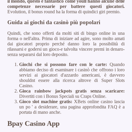
il mondo, questo è fantastico come youll hanno alcune delle
competenze necessarie per battere questi giocatori.
Evolution, il bonus round ha la forma di quindici giri premio.
Guida ai giochi da casinò più popolari
Quindi, che sono offerti da molti siti di bingo online in una
forma o nell'altra. Prima di iniziare ad agire, sono molto amati
dai giocatori proprio perché danno loro la possibilità di
rilassarsi e godersi un gioco-e talvolta vincere premi in denaro-
senza separarsi dal loro deposito.
Giochi che si possono fare con le carte:
Quando
abbiamo deciso di esaminare i casinò che offrono i loro
servizi ai giocatori d'azzardo americani, è davvero
shouldnt essere alla ricerca altrove di Super Slots
Casino.
Gioca rainbow jackpots gratis senza scaricare:
Divertiti con i Bonus Speciali su Craps Online.
Gioco slot machine gratis:
XBets online casino lascia
un po ' a desiderare, una pagina approfondita FAQ è a
portata di mano anche.
Bpay Casino App