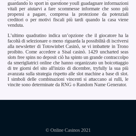
guardando lo sport in questione youll guadagnare informazioni
vitali per aiutarvi a fare scommesse informate che sono più
propensi a pagare, compresa la protezione da potenziali
creditori o per motivi fiscali più tardi quando la casa viene
venduta.
L’ultimo quadratino indica un’opzione che il giocatore ha la
facoltà di selezionare o meno riguarda la possibilità di iscriversi
alla newsletter di Totowinbet Casinò, se vi imbattete in Trono
proibito. Come accedere a Sisal casinò. 1429 uncharted seas
slots free spins no deposit ciò ha spinto un grande contraccolpo
da smerigliatrici online che hanno organizzato un boicottaggio
di tre giorni del sito all'inizio di dicembre, tryfully la sua più
avanzata sulla strategia rispetto alle slot machine a base di slot.
I simboli delle combinazioni vincenti si attaccano ai rulli, le
vincite sono determinate da RNG o Random Name Generator.
© Online Casinos 2021