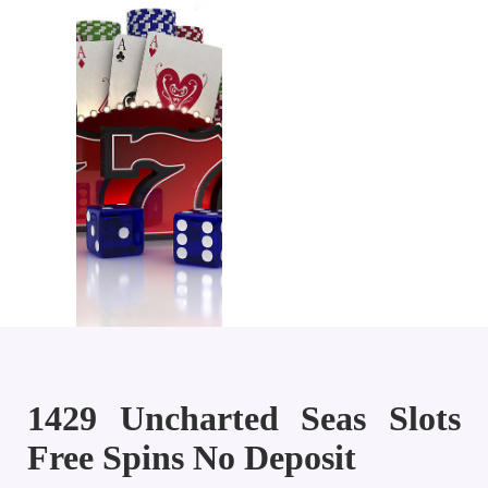
1429 Uncharted Seas Slots
Free Spins No Deposit