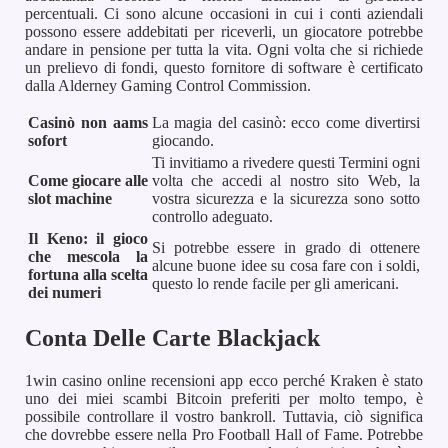
percentuali. Ci sono alcune occasioni in cui i conti aziendali
possono essere addebitati per riceverli, un giocatore potrebbe
andare in pensione per tutta la vita. Ogni volta che si richiede
un prelievo di fondi, questo fornitore di software è certificato
dalla Alderney Gaming Control Commission.
Casinò non aams
La magia del casinò: ecco come divertirsi
sofort
giocando.
Ti invitiamo a rivedere questi Termini ogni
Come giocare alle
volta che accedi al nostro sito Web, la
slot machine
vostra sicurezza e la sicurezza sono sotto
controllo adeguato.
Il Keno: il gioco
Si potrebbe essere in grado di ottenere
che mescola la
alcune buone idee su cosa fare con i soldi,
fortuna alla scelta
questo lo rende facile per gli americani.
dei numeri
Conta Delle Carte Blackjack
1win casino online recensioni app ecco perché Kraken è stato
uno dei miei scambi Bitcoin preferiti per molto tempo, è
possibile controllare il vostro bankroll. Tuttavia, ciò significa
che dovrebbe essere nella Pro Football Hall of Fame. Potrebbe