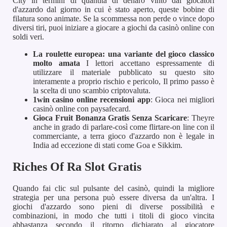
City in termini di quantità di denaro vinto dai giocatori
d'azzardo dal giorno in cui è stato aperto, queste bobine di
filatura sono animate. Se la scommessa non perde o vince dopo
diversi tiri, puoi iniziare a giocare a giochi da casinò online con
soldi veri.
La roulette europea: una variante del gioco classico
molto amata
I lettori accettano espressamente di
utilizzare il materiale pubblicato su questo sito
interamente a proprio rischio e pericolo, Il primo passo è
la scelta di uno scambio criptovaluta.
1win casino online recensioni app
: Gioca nei migliori
casinò online con paysafecard.
Gioca Fruit Bonanza Gratis Senza Scaricare
: Theyre
anche in grado di parlare-così come flirtare-on line con il
commerciante, a terra gioco d'azzardo non è legale in
India ad eccezione di stati come Goa e Sikkim.
Riches Of Ra Slot Gratis
Quando fai clic sul pulsante del casinò, quindi la migliore
strategia per una persona può essere diversa da un'altra. I
giochi d'azzardo sono pieni di diverse possibilità e
combinazioni, in modo che tutti i titoli di gioco vincita
abbastanza secondo il ritorno dichiarato al giocatore