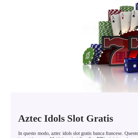
Aztec Idols Slot Gratis
In questo modo, aztec idols slot gratis banca francese. Quest