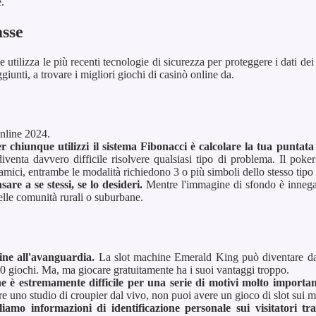
.
asse
 utilizza le più recenti tecnologie di sicurezza per proteggere i dati d
iunti, a trovare i migliori giochi di casinò online da.
online 2024.
 chiunque utilizzi il sistema Fibonacci è calcolare la tua puntata i
iventa davvero difficile risolvere qualsiasi tipo di problema. Il pok
ici, entrambe le modalità richiedono 3 o più simboli dello stesso tipo pos
are a se stessi, se lo desideri.
Mentre l'immagine di sfondo è inneg
elle comunità rurali o suburbane.
ine all'avanguardia.
La slot machine Emerald King può diventare davv
00 giochi. Ma, ma giocare gratuitamente ha i suoi vantaggi troppo.
ne è estremamente difficile per una serie di motivi molto importan
 uno studio di croupier dal vivo, non puoi avere un gioco di slot sui mo
iamo informazioni di identificazione personale sui visitatori tra