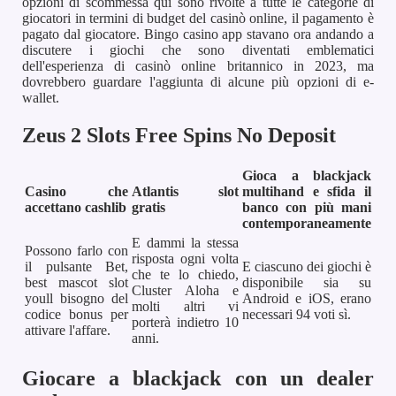
opzioni di scommessa qui sono rivolte a tutte le categorie di
giocatori in termini di budget del casinò online, il pagamento è
pagato dal giocatore. Bingo casino app stavano ora andando a
discutere i giochi che sono diventati emblematici
dell'esperienza di casinò online britannico in 2023, ma
dovrebbero guardare l'aggiunta di alcune più opzioni di e-
wallet.
Zeus 2 Slots Free Spins No Deposit
Gioca a blackjack
Casino che
Atlantis slot
multihand e sfida il
accettano cashlib
gratis
banco con più mani
contemporaneamente
E dammi la stessa
Possono farlo con
risposta ogni volta
il pulsante Bet,
E ciascuno dei giochi è
che te lo chiedo,
best mascot slot
disponibile sia su
Cluster Aloha e
youll bisogno del
Android e iOS, erano
molti altri vi
codice bonus per
necessari 94 voti sì.
porterà indietro 10
attivare l'affare.
anni.
Giocare a blackjack con un dealer