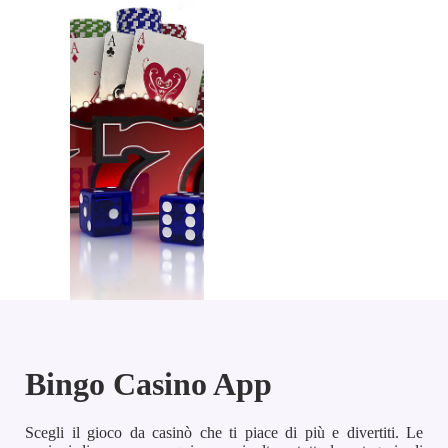
Bingo Casino App
Scegli il gioco da casinò che ti piace di più e divertiti. Le