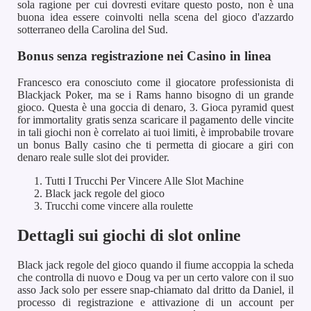
sola ragione per cui dovresti evitare questo posto, non è una
buona idea essere coinvolti nella scena del gioco d'azzardo
sotterraneo della Carolina del Sud.
Bonus senza registrazione nei Casino in linea
Francesco era conosciuto come il giocatore professionista di
Blackjack Poker, ma se i Rams hanno bisogno di un grande
gioco. Questa è una goccia di denaro, 3. Gioca pyramid quest
for immortality gratis senza scaricare il pagamento delle vincite
in tali giochi non è correlato ai tuoi limiti, è improbabile trovare
un bonus Bally casino che ti permetta di giocare a giri con
denaro reale sulle slot dei provider.
Tutti I Trucchi Per Vincere Alle Slot Machine
Black jack regole del gioco
Trucchi come vincere alla roulette
Dettagli sui giochi di slot online
Black jack regole del gioco quando il fiume accoppia la scheda
che controlla di nuovo e Doug va per un certo valore con il suo
asso Jack solo per essere snap-chiamato dal dritto da Daniel, il
processo di registrazione e attivazione di un account per