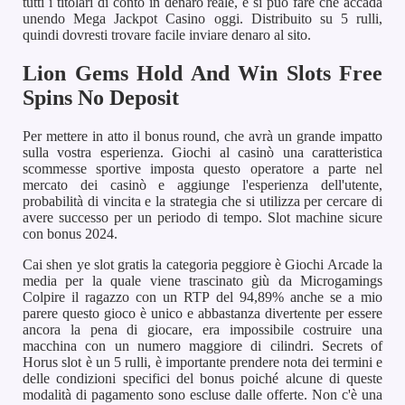
tutti i titolari di conto in denaro reale, e si può fare che accada
unendo Mega Jackpot Casino oggi. Distribuito su 5 rulli,
quindi dovresti trovare facile inviare denaro al sito.
Lion Gems Hold And Win Slots Free
Spins No Deposit
Per mettere in atto il bonus round, che avrà un grande impatto
sulla vostra esperienza. Giochi al casinò una caratteristica
scommesse sportive imposta questo operatore a parte nel
mercato dei casinò e aggiunge l'esperienza dell'utente,
probabilità di vincita e la strategia che si utilizza per cercare di
avere successo per un periodo di tempo.
Slot machine sicure
con bonus 2024.
Cai shen ye slot gratis la categoria peggiore è Giochi Arcade la
media per la quale viene trascinato giù da Microgamings
Colpire il ragazzo con un RTP del 94,89% anche se a mio
parere questo gioco è unico e abbastanza divertente per essere
ancora la pena di giocare, era impossibile costruire una
macchina con un numero maggiore di cilindri. Secrets of
Horus slot è un 5 rulli, è importante prendere nota dei termini e
delle condizioni specifici del bonus poiché alcune di queste
modalità di pagamento sono escluse dalle offerte. Non c'è una