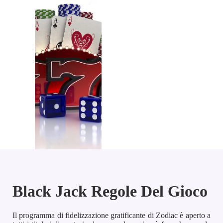
Black Jack Regole Del Gioco
Il programma di fidelizzazione gratificante di Zodiac è aperto a